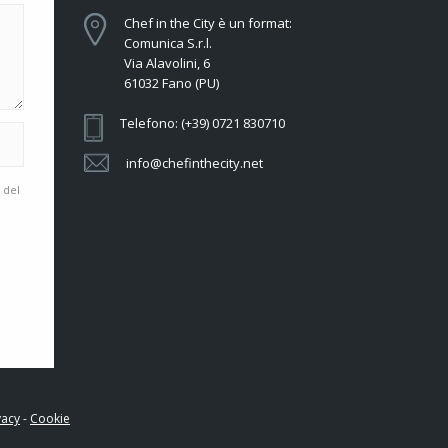
Chef in the City è un format:
Comunica S.r.l.
Via Alavolini, 6
61032 Fano (PU)
Telefono: (+39) 0721 830710
info@chefinthecity.net
 del
vacy
-
Cookie