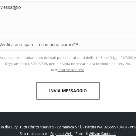
cconsento al trattamento dei dati personali ai sensi dell'art. 13 del D.lgs. 196/2003 e
Regolamento UE 2016/679, per le finalità necessarie alla fornitura del servizio,
nell'
informativa resa
.
INVIA MESSAGGIO
n the City. Tutti i diritti riservati - Comunica S.r.l. - Partita IVA 02559970419 -
Pri
Sito realizzato da
Engenia Web
- Foto di
Wilson Santinelli