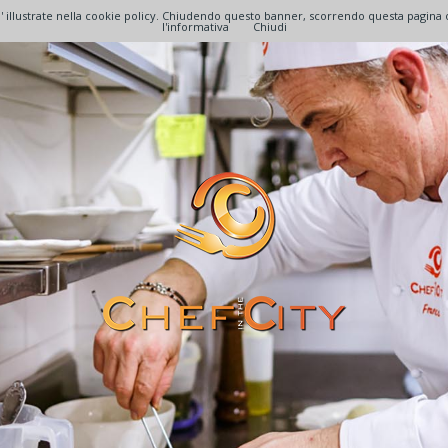
lita' illustrate nella cookie policy. Chiudendo questo banner, scorrendo questa pagin
l'informativa
Chiudi