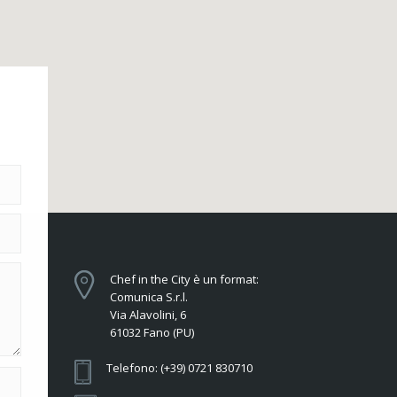
Chef in the City è un format:
Comunica S.r.l.
Via Alavolini, 6
61032 Fano (PU)
Telefono: (+39) 0721 830710